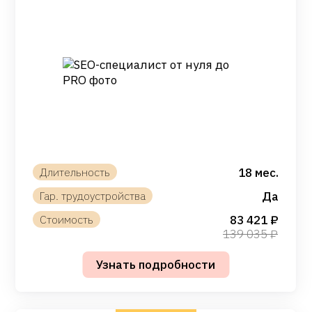
18 мес.
Да
83 421
139 035