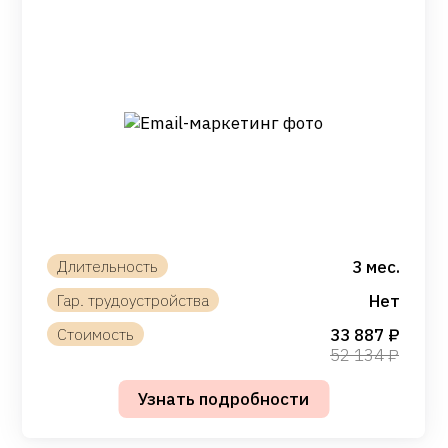
3 мес.
Нет
33 887
52 134